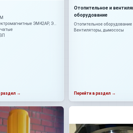
Отопительное и вентиля
оборудование
ТМ
Муфты электромагнитные ЭМ42АР, ЭМ42АР1, ЭМ42АР2, ЭМР4, У41-84, У42-84, ЭМ32АР, ЭМ42А, У 41-84, У 42-84
Отопительное оборудование
бчатые
Вентиляторы, дымососы
ВП
 раздел →
Перейти в раздел →