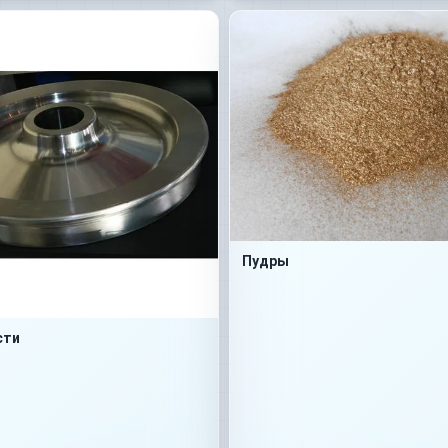
Пудры
сти