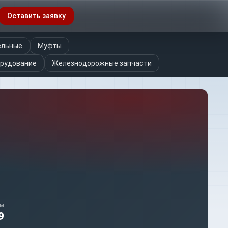
Оставить заявку
ельные
Муфты
орудование
Железнодорожные запчасти
ом
9