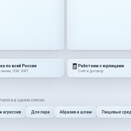
🧾
ка по всей России
Работаем с юрлицами
 линии, ПЭК, КИТ
Счёт и договор
талога в одном списке
и агрессив
Для пара
Абразив и шлам
Пищевые сре