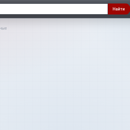
Найти
чные