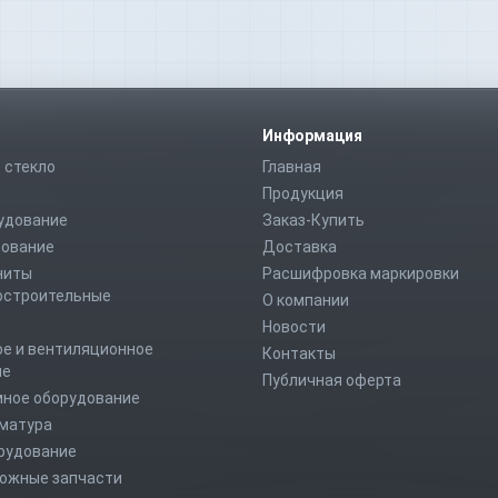
Информация
 стекло
Главная
Продукция
удование
Заказ-Купить
дование
Доставка
ниты
Расшифровка маркировки
строительные
О компании
Новости
е и вентиляционное
Контакты
ие
Публичная оферта
мное оборудование
рматура
рудование
ожные запчасти