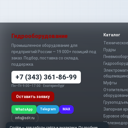
Гидрооборудование
Каталог
Техническое
Промышленное оборудование для
Пудры
предприятий России — 19 000+ позиций под
Пневмообор
заказ. Подбор, поставка со склада,
Гидрообору
поддержка.
Электромаг
+7 (343) 361-86-99
общемашино
Муфты
Пн–Пт 9:00–17:00 · Екатеринбург
Отопительно
оборудован
Оставить заявку
Грузоподъе
Запорная а
Telegram
MAX
WhatsApp
Буровое обо
info@sd-t.ru
Железнодор
Cookie — для работы сайта и аналитики.
Подробнее