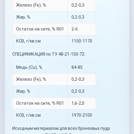
Железо (Fe), %
0,2-0,3
Жир, %
0,2-0,3
Остаток на сите, % R01
2-6
КСВ, г/кв.см
1150-1170
СПЕЦИФИКАЦИЯ по ТУ 48-21-150-72:
Медь (Cu), %
84-85
Железо (Fe), %
0,2-0,3
Жир, %
0,2-0,3
Остаток на сите, % R01
1,6-2,0
КСВ, г/кв.см
1970-2100
Исходным материалом для всех бронзовых пудр