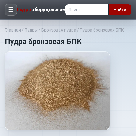
☰
Гидро
оборудование
Найти
Главная
/
Пудры
/
Бронзовая пудра
/
Пудра бронзовая БПК
Пудра бронзовая БПК