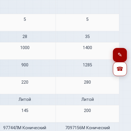
5
5
28
35
1000
1400
✎
900
1285
☎
220
280
Литой
Литой
145
200
97744ЛМ Конический
7097156М Конический