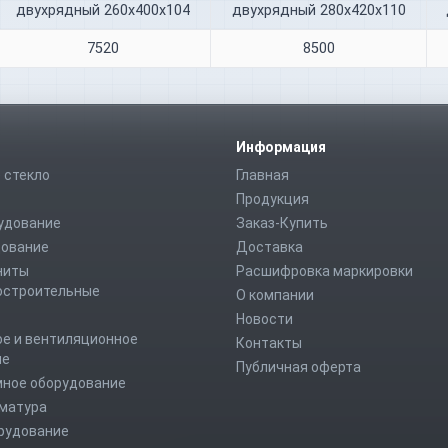
двухрядный 260х400х104
двухрядный 280х420х110
7520
8500
Информация
 стекло
Главная
Продукция
удование
Заказ-Купить
дование
Доставка
ниты
Расшифровка маркировки
строительные
О компании
Новости
е и вентиляционное
Контакты
ие
Публичная оферта
мное оборудование
рматура
рудование