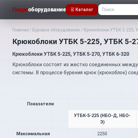
Гидро
оборудование
☰ Каталог
Главная
/
Буровое оборудование
/
Крюкоблоки УТБК 5-225, У
Крюкоблоки УТБК 5-225, УТБК 5-2
Крюкоблоки УТБК 5-225, УТБК
5-270, УТБК 6-320
Крюкоблоки состоят из жестко соединенных между с
системы. В процессе бурения крюк (крюкоблок) сое
Показатели
УТБК-5-225 (НБО-Д, НБО-
Э)
Максимальная
2250