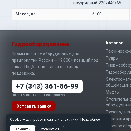
двухрядный 220х440х65
Масса, кг
6100
Гидрооборудование
Каталог
Техническое
Промышленное оборудование для
Пудры
предприятий России — 19 000+ позиций под
Пневмообор
заказ. Подбор, поставка со склада,
Гидрообору
поддержка.
Электромаг
+7 (343) 361-86-99
общемашино
Муфты
Пн–Пт 9:00–17:00 · Екатеринбург
Отопительно
оборудован
Оставить заявку
Грузоподъе
Запорная а
Telegram
MAX
Cookie — для работы сайта и аналитики.
WhatsApp
Подробнее
Буровое обо
info@sd-t.ru
Принять
Отказаться