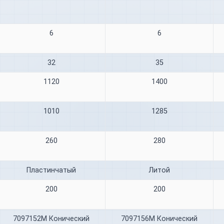
6
6
32
35
1120
1400
1010
1285
260
280
Пластинчатый
Литой
200
200
7097152М Конический
7097156М Конический