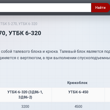
Найти
ТБК 5-270, УТБК 6-320
70, УТБК 6-320
обой талевого блока и крюка. Талевый блок является п
диняется с вертлюгом, а при выполнении спускоподъемны
Крюкоблок
УТБК-6-320 (ЗД86-1,
УТБК-6-450
ЗД86-2)
3200
4500