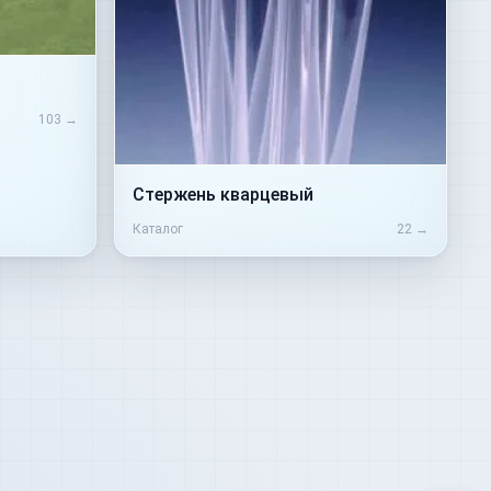
103
→
Стержень кварцевый
Каталог
22
→