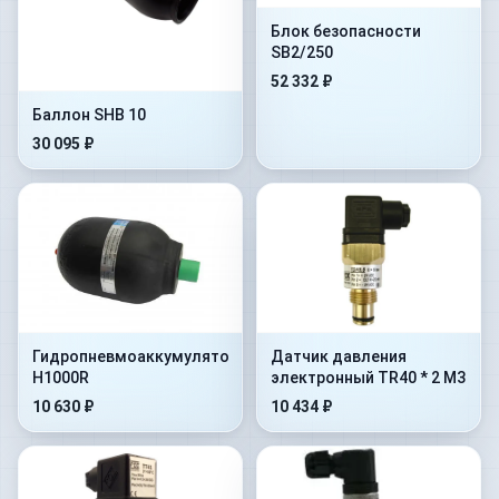
Блок безопасности
SB2/250
52 332 ₽
Баллон SHB 10
30 095 ₽
Гидропневмоаккумулятор
Датчик давления
H1000R
электронный TR40 * 2 M3
10 630 ₽
10 434 ₽