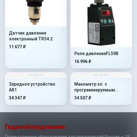
Датчик давления
электронный TR54.2
11 677 ₽
Реле давленияFL59B
16 996 ₽
нет фото
нет фото
Зарядное устройство
Манометр эл. с
AR1
программируемым
выходом KRD54
34 347 ₽
34 507 ₽
Гидрооборудование
Промышленное оборудование для предприятий России — 19