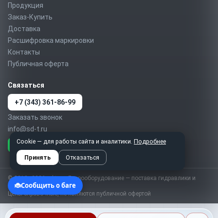
Продукция
Заказ-Купить
Доставка
Расшифровка маркировки
Контакты
Публичная оферта
Связаться
+7 (343) 361-86-99
Заказать звонок
info@sd-t.ru
Cookie — для работы сайта и аналитики.
Подробнее
Telegram
MAX
WhatsApp
Принять
Отказаться
© 2010–2026 sd-t.ru · Гидрооборудование — поставка гидравлики и
пневматики по России
Цены справочные, не являются публичной офертой