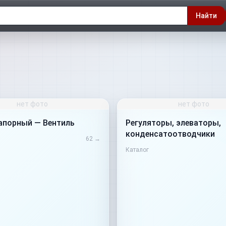
Найти
нет фото
нет фото
апорный — Вентиль
Регуляторы, элеваторы,
конденсатоотводчики
62
→
Каталог