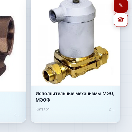
✎
☎
Исполнительные механизмы МЭО,
МЭОФ
Каталог
2
→
5
→