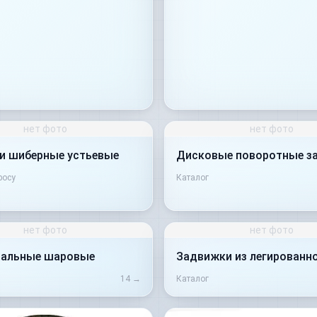
нет фото
нет фото
и шиберные устьевые
Дисковые поворотные з
росу
Каталог
нет фото
нет фото
тальные шаровые
Задвижки из легированн
14
→
Каталог