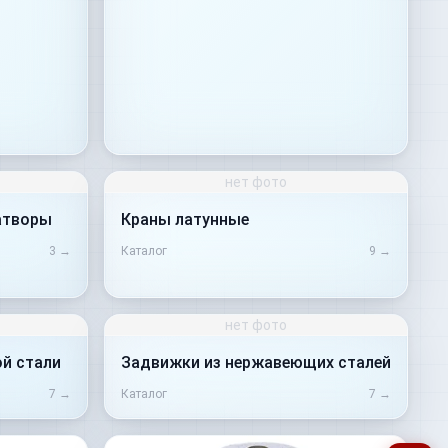
нет фото
атворы
Краны латунные
3
→
Каталог
9
→
нет фото
ой стали
Задвижки из нержавеющих сталей
7
→
Каталог
7
→