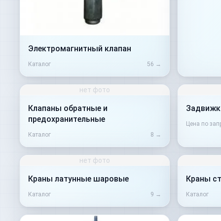
Электромагнитный клапан
Каталог
56
→
нет фото
Клапаны обратные и
Задвижк
предохранительные
Цена по зап
Каталог
8
→
нет фото
Краны латунные шаровые
Краны с
Каталог
9
→
Каталог