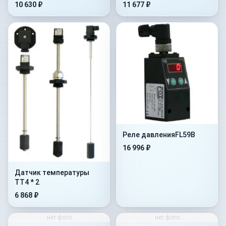
10 630 ₽
11 677 ₽
Реле давленияFL59B
16 996 ₽
Датчик температуры
TT4 * 2
6 868 ₽
нет фото
нет фото