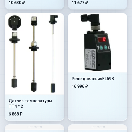
10 630 ₽
11 677 ₽
Реле давленияFL59B
16 996 ₽
Датчик температуры
TT4 * 2
6 868 ₽
нет фото
нет фото