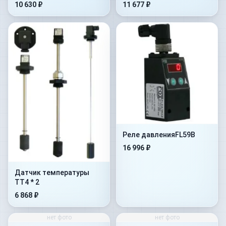
10 630 ₽
11 677 ₽
Реле давленияFL59B
16 996 ₽
Датчик температуры
TT4 * 2
6 868 ₽
нет фото
нет фото