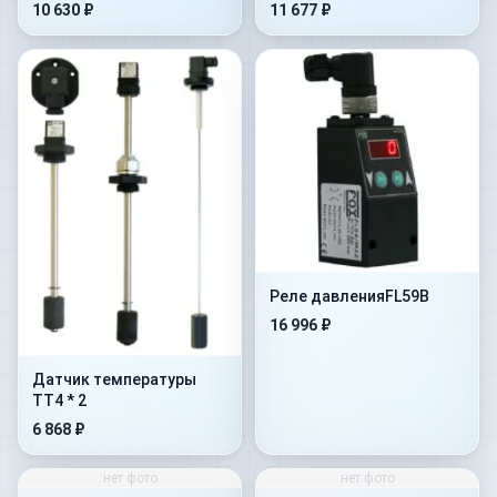
10 630 ₽
11 677 ₽
Реле давленияFL59B
16 996 ₽
Датчик температуры
TT4 * 2
6 868 ₽
нет фото
нет фото