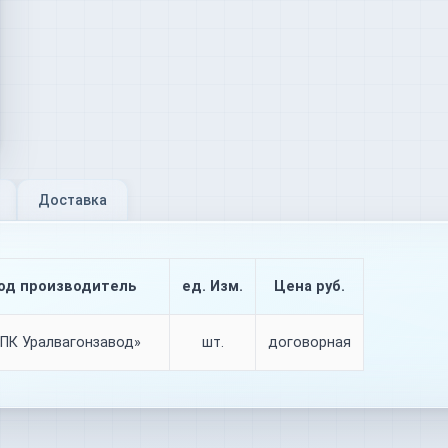
Доставка
од производитель
ед. Изм.
Цена руб.
НПК Уралвагонзавод»
шт.
договорная