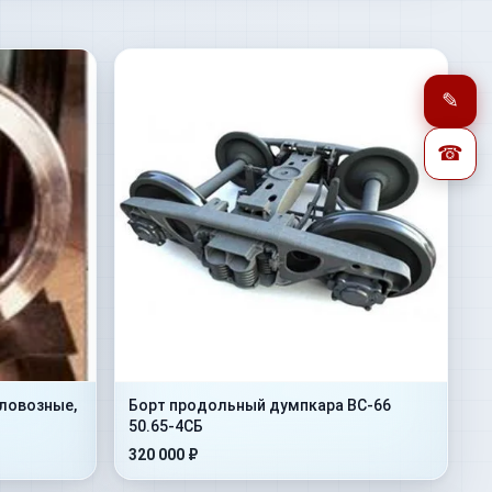
✎
☎
ловозные,
Борт продольный думпкара ВС-66
50.65-4СБ
320 000 ₽