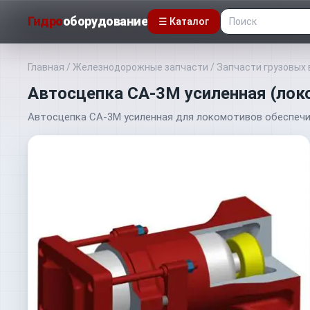
Гидро
оборудование
☰ Каталог
Главная
/
Железнодорожные запчасти
/
Запчасти грузовых 
Автосцепка СА-3М усиленная (лок
Автосцепка СА-3М усиленная для локомотивов обеспечи