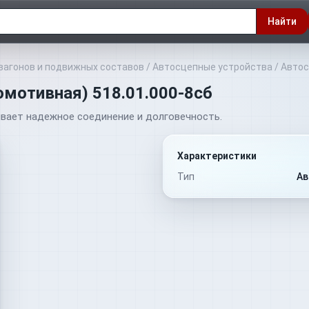
Найти
вагонов и подвижных составов
/
Автосцепные устройства
/
Автос
омотивная) 518.01.000-8сб
вает надежное соединение и долговечность.
Характеристики
Тип
Ав