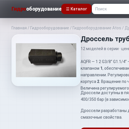
Гидро
оборудование
☰ Каталог
Главная
/
Гидрооборудование
/
Гидрооборудование Atos
/
Д
Дроссель тру
12
моделей
в серии · це
AQFR — 1 2 G3/8” G1.1/4
клапаном
1
, обеспечива
направлении. Регулиров
корпуса
2
. Вращение по 
Величина регулируемого 
Дроссели доступны в пят
400/350 бар (в зависимо
Дроссели разработаны 
смазочные свойства.