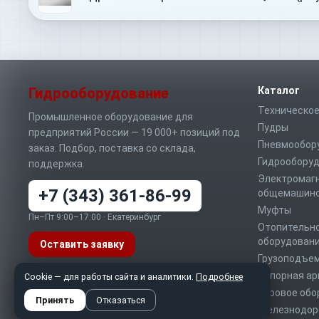
Гидрооборудование
Каталог
Техническое
Промышленное оборудование для
Пудры
предприятий России — 19 000+ позиций под
Пневмообор
заказ. Подбор, поставка со склада,
Гидрообору
поддержка.
Электромаг
+7 (343) 361-86-99
общемашино
Муфты
Пн–Пт 9:00–17:00 · Екатеринбург
Отопительно
оборудован
Оставить заявку
Грузоподъе
Запорная а
Telegram
MAX
Cookie — для работы сайта и аналитики.
WhatsApp
Подробнее
Буровое обо
info@sd-t.ru
Принять
Отказаться
Железнодор