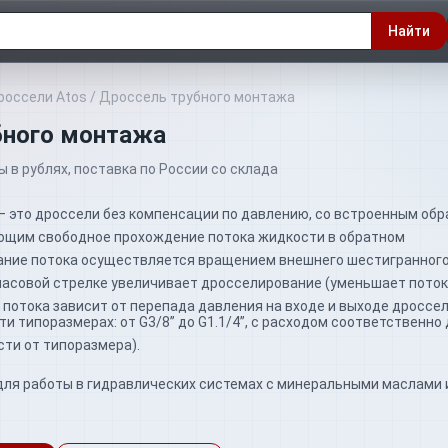
Найти
россели Atos
/
Дроссель трубного монтажа
бного монтажа
ны в рублях, поставка по России со склада
” — это дроссели без компенсации по давлению, со встроенным об
ющим свободное прохождение потока жидкости в обратном
ание потока осуществляется вращением внешнего шестигранног
часовой стрелке увеличивает дросселирование (уменьшает поток
потока зависит от перепада давления на входе и выходе дроссел
и типоразмерах: от G3/8” до G1.1/4”, с расходом соответственно д
сти от типоразмера).
для работы в гидравлических системах с минеральными маслами