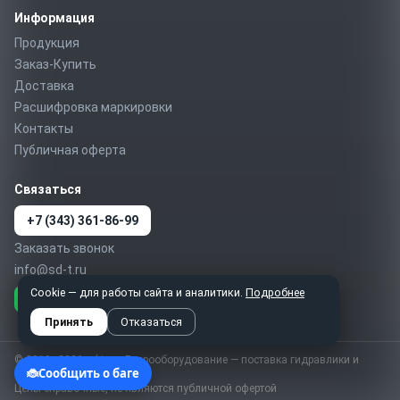
Информация
Продукция
Заказ-Купить
Доставка
Расшифровка маркировки
Контакты
Публичная оферта
Связаться
+7 (343) 361-86-99
Заказать звонок
info@sd-t.ru
Cookie — для работы сайта и аналитики.
Подробнее
Telegram
MAX
WhatsApp
Принять
Отказаться
© 2010–2026 sd-t.ru · Гидрооборудование — поставка гидравлики и
пневматики по России
Цены справочные, не являются публичной офертой