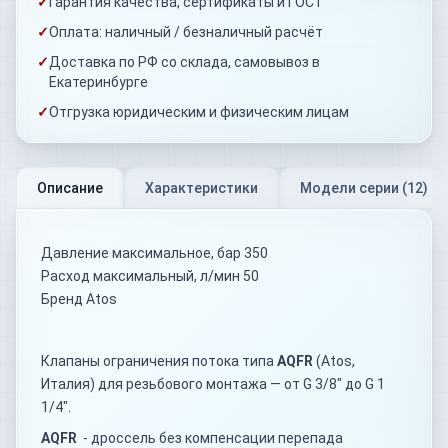
✓
Гарантия качества, сертификаты и ГОСТ
✓
Оплата: наличный / безналичный расчёт
✓
Доставка по РФ со склада, самовывоз в
Екатеринбурге
✓
Отгрузка юридическим и физическим лицам
Описание
Характеристики
Модели серии (
12
)
Давление максимальное, бар 350
Расход максимальный, л/мин 50
Бренд Atos
Клапаны ограничения потока типа
AQFR
(Atos,
Италия) для резьбового монтажа — от G 3/8" до G 1
1/4".
AQFR
- дроссель без компенсации перепада