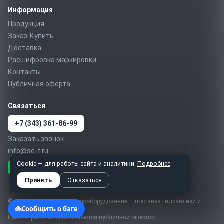
Информация
Продукция
Заказ-Купить
Доставка
Расшифровка маркировки
Контакты
Публичная оферта
Связаться
+7 (343) 361-86-99
Заказать звонок
info@sd-t.ru
Cookie — для работы сайта и аналитики.
Подробнее
Telegram
MAX
WhatsApp
Принять
Отказаться
© 2010–2026 sd-t.ru · Гидрооборудование — поставка гидравлики и
пневматики по России
Цены справочные, не являются публичной офертой