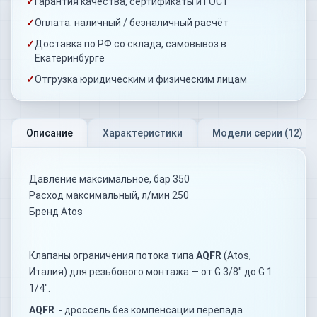
✓
Гарантия качества, сертификаты и ГОСТ
✓
Оплата: наличный / безналичный расчёт
✓
Доставка по РФ со склада, самовывоз в
Екатеринбурге
✓
Отгрузка юридическим и физическим лицам
Описание
Характеристики
Модели серии (
12
)
Давление максимальное, бар 350
Расход максимальный, л/мин 250
Бренд Atos
Клапаны ограничения потока типа
AQFR
(Atos,
Италия) для резьбового монтажа — от G 3/8" до G 1
1/4".
AQFR
- дроссель без компенсации перепада