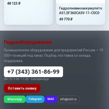
BS10MP100A5G4-CP15
48 123 ₽
Гидропневмоаккумулятор
AS1,5F360CA5V-11-C0C0
49 770 ₽
Гидрооборудование
Промышленное оборудование для предприятий России — 19
000+ позиций под заказ. Подбор, поставка со склада,
поддержка.
+7 (343) 361-86-99
Пн–Пт 9:00–17:00 · Екатеринбург
Оставить заявку
Telegram
MAX
WhatsApp
info@sd-t.ru