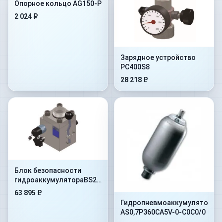
Опорное кольцо AG150-P
2 024 ₽
Зарядное устройство
PC400S8
28 218 ₽
Блок безопасности
гидроаккумулятораBS25MP170A9G6-
CP
63 895 ₽
Гидропневмоаккумулятор
AS0,7P360CA5V-0-C0C0/0