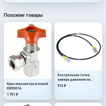
Похожие товары
Контрольная точка
замера давления на
Кран манометра угловой
гибком шланге Flex.
912 ₽
EM9001A
2000mm+AdMan1/4”+ConM16x
1 751 ₽