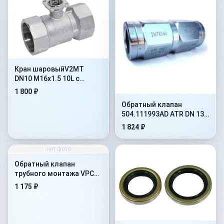
Кран шаровыйV2MT
DN10 M16x1.5 10L с
отверстиями под
1 800 ₽
крепление(402.1112JD)
Обратный клапан
504.111993AD ATR DN 13
на 10 бар
1 824 ₽
нет фото
Обратный клапан
трубного монтажа VPC
1&#039-&#039-
1 175 ₽