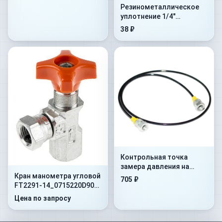
Резинометалличеcкое
уплотнение 1/4"
(1MTBU.100101)
38 ₽
Контрольная точка
замера давления на
Кран манометра угловой
гибком шланге Flex.
705 ₽
FT2291-14_0715220D90
500mm+AdMan1/4”+ConM16x1
400 Бар 1/4"NPT -60
Цена по запросу