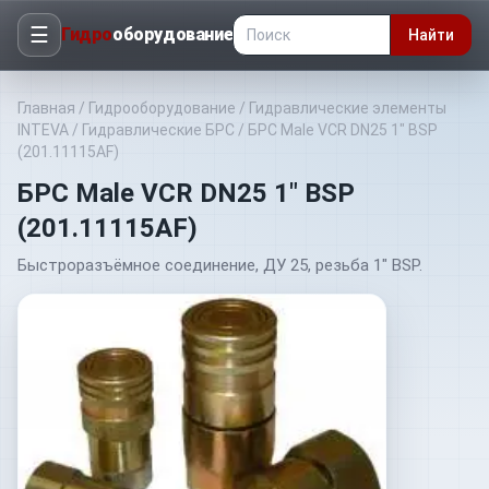
☰
Гидро
оборудование
Найти
Главная
/
Гидрооборудование
/
Гидравлические элементы
INTEVA
/
Гидравлические БРС
/
БРС Male VCR DN25 1" BSP
(201.11115AF)
БРС Male VCR DN25 1" BSP
(201.11115AF)
Быстроразъёмное соединение, ДУ 25, резьба 1" BSP.