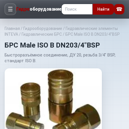
☰
☎
Гидро
оборудование
Найти
Главная
/
Гидрооборудование
/
Гидравлические элементы
INTEVA
/
Гидравлические БРС
/
БРС Male ISO B DN203/4"BSP
БРС Male ISO B DN203/4"BSP
Быстроразъёмное соединение, ДУ 20, резьба 3/4" BSP,
стандарт ISO B.