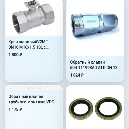
Кран шаровыйV2MT
DN10 M16x1.5 10L с
отверстиями под
1 800 ₽
крепление(402.1112JD)
Обратный клапан
504.111993AD ATR DN 13
на 10 бар
1 824 ₽
нет фото
Обратный клапан
трубного монтажа VPC
1&#039-&#039-
1 175 ₽