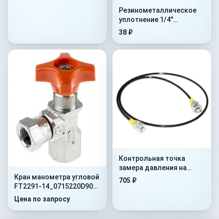
Резинометалличеcкое
уплотнение 1/4"
(1MTBU.100101)
38 ₽
Контрольная точка
замера давления на
Кран манометра угловой
гибком шланге Flex.
705 ₽
FT2291-14_0715220D90
500mm+AdMan1/4”+ConM16x1
400 Бар 1/4"NPT -60
Цена по запросу