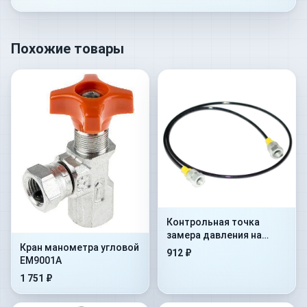
Похожие товары
Контрольная точка
замера давления на
Кран манометра угловой
гибком шланге Flex.
912 ₽
EM9001A
2000mm+AdMan1/4”+ConM16x
1 751 ₽