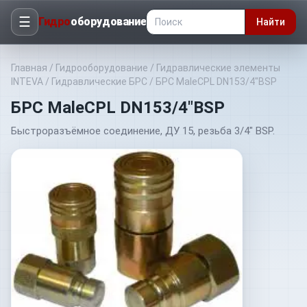
☰
Гидро
оборудование
Найти
Главная
/
Гидрооборудование
/
Гидравлические элементы
INTEVA
/
Гидравлические БРС
/
БРС MaleCPL DN153/4"BSP
БРС MaleCPL DN153/4"BSP
Быстроразъёмное соединение, ДУ 15, резьба 3/4" BSP.