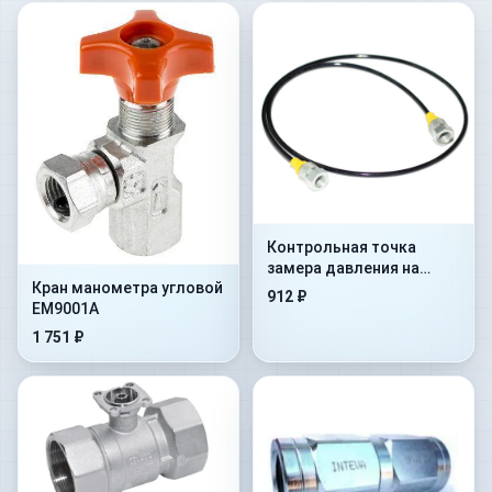
Контрольная точка
замера давления на
Кран манометра угловой
гибком шланге Flex.
912 ₽
EM9001A
2000mm+AdMan1/4”+ConM16x
1 751 ₽