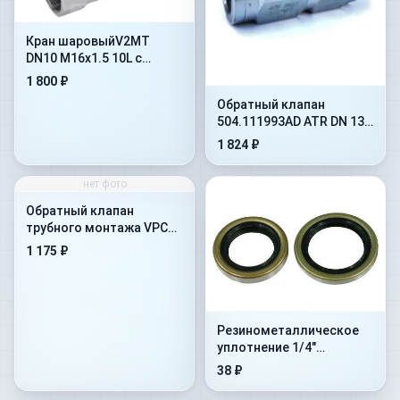
Кран шаровыйV2MT
DN10 M16x1.5 10L с
отверстиями под
1 800 ₽
крепление(402.1112JD)
Обратный клапан
504.111993AD ATR DN 13
на 10 бар
1 824 ₽
нет фото
Обратный клапан
трубного монтажа VPC
1&#039-&#039-
1 175 ₽
Резинометалличеcкое
уплотнение 1/4"
(1MTBU.100101)
38 ₽