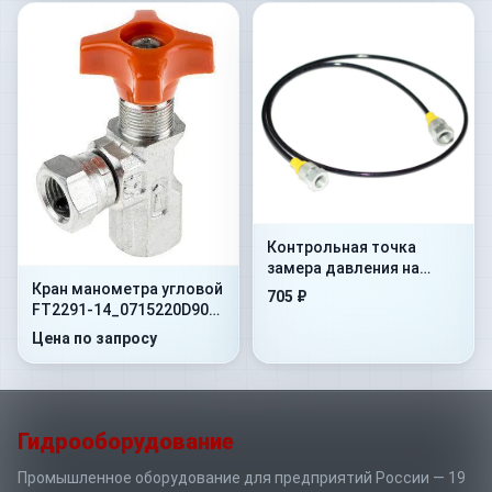
Контрольная точка
замера давления на
Кран манометра угловой
гибком шланге Flex.
705 ₽
FT2291-14_0715220D90
500mm+AdMan1/4”+ConM16x1
400 Бар 1/4"NPT -60
Цена по запросу
Гидрооборудование
Промышленное оборудование для предприятий России — 19