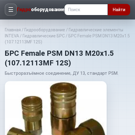
☰
Гидро
оборудование
Найти
Главная
/
Гидрооборудование
/
Гидравлические элементы
INTEVA
/
Гидравлические БРС
/
БРС Female PSM DN13 M20x1.5
(107.12113MF 12S)
БРС Female PSM DN13 M20x1.5
(107.12113MF 12S)
Быстроразъёмное соединение, ДУ 13, стандарт PSM.