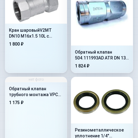
Кран шаровыйV2MT
DN10 M16x1.5 10L с
отверстиями под
1 800 ₽
крепление(402.1112JD)
Обратный клапан
504.111993AD ATR DN 13
на 10 бар
1 824 ₽
нет фото
Обратный клапан
трубного монтажа VPC
1&#039-&#039-
1 175 ₽
Резинометалличеcкое
уплотнение 1/4"