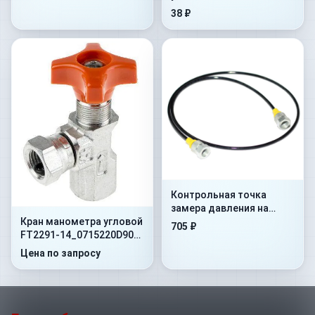
(1MTBU.100101)
38 ₽
Контрольная точка
замера давления на
Кран манометра угловой
гибком шланге Flex.
705 ₽
FT2291-14_0715220D90
500mm+AdMan1/4”+ConM16x1
400 Бар 1/4"NPT -60
Цена по запросу