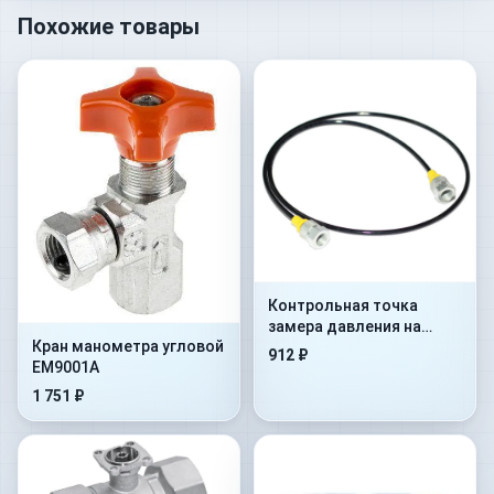
Похожие товары
Контрольная точка
замера давления на
Кран манометра угловой
гибком шланге Flex.
912 ₽
EM9001A
2000mm+AdMan1/4”+ConM16x
1 751 ₽