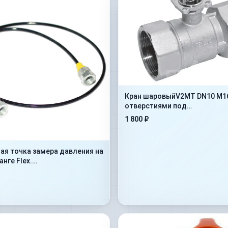
Кран шаровыйV2MT DN10 M16x
отверстиями под
крепление(402.1112JD)
1 800 ₽
ая точка замера давления на
нге Flex.
dMan1/4”+ConM16x1,5