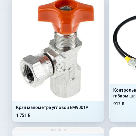
Контрольн
гибком шла
2000mm+A
912 ₽
Кран манометра угловой EM9001A
1 751 ₽
нет фото