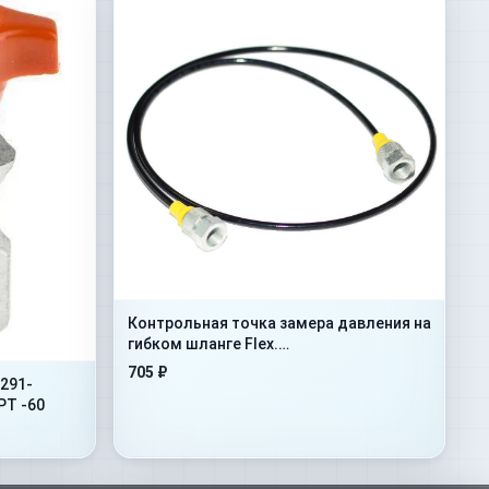
Контрольная точка замера давления на
гибком шланге Flex.
500mm+AdMan1/4”+ConM16x1,5
705 ₽
291-
PT -60