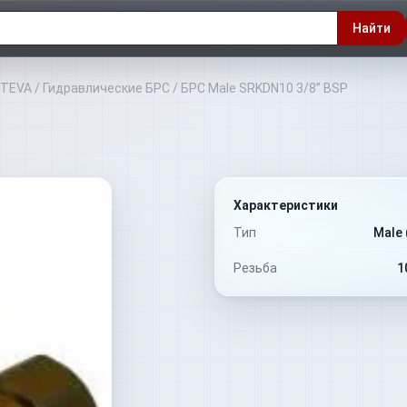
Найти
NTEVA
/
Гидравлические БРС
/
БРС Male SRKDN10 3/8” BSP
Характеристики
Тип
Male 
Резьба
1