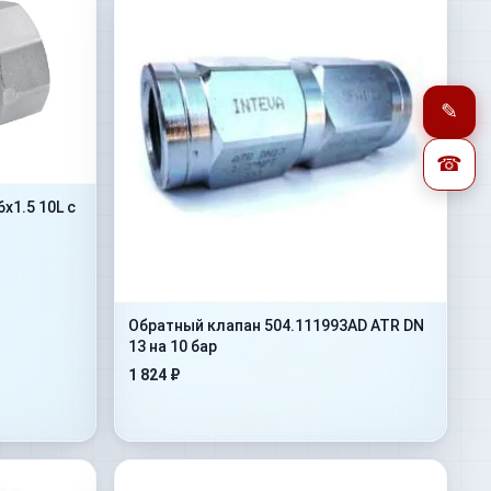
✎
☎
1.5 10L с
Обратный клапан 504.111993AD ATR DN
13 на 10 бар
1 824 ₽