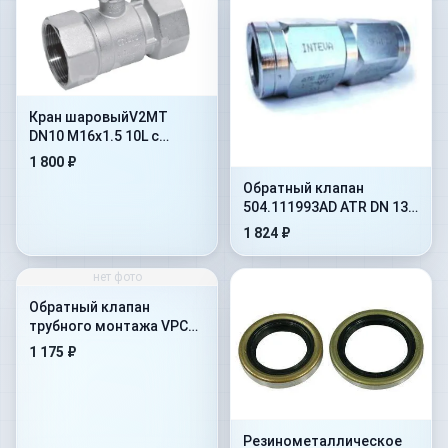
Кран шаровыйV2MT
DN10 M16x1.5 10L с
отверстиями под
1 800 ₽
крепление(402.1112JD)
Обратный клапан
504.111993AD ATR DN 13
на 10 бар
1 824 ₽
нет фото
Обратный клапан
трубного монтажа VPC
1&#039-&#039-
1 175 ₽
Резинометалличеcкое