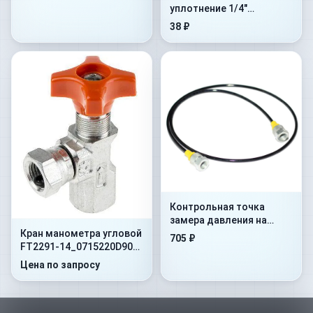
уплотнение 1/4"
(1MTBU.100101)
38 ₽
Контрольная точка
замера давления на
Кран манометра угловой
гибком шланге Flex.
705 ₽
FT2291-14_0715220D90
500mm+AdMan1/4”+ConM16x1
400 Бар 1/4"NPT -60
Цена по запросу