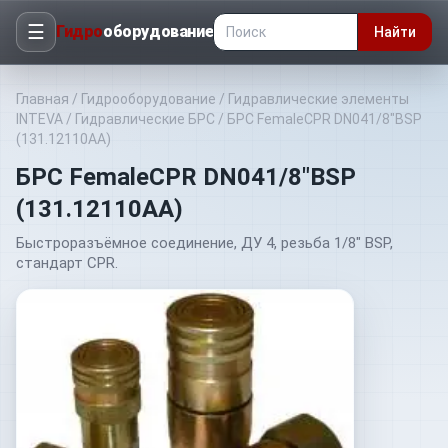
☰
Гидро
оборудование
Найти
Главная
/
Гидрооборудование
/
Гидравлические элементы
INTEVA
/
Гидравлические БРС
/
БРС FemaleCPR DN041/8"BSP
(131.12110AA)
БРС FemaleCPR DN041/8"BSP
(131.12110AA)
Быстроразъёмное соединение, ДУ 4, резьба 1/8" BSP,
стандарт CPR.