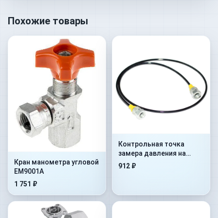
Похожие товары
Контрольная точка
замера давления на
Кран манометра угловой
гибком шланге Flex.
912 ₽
EM9001A
2000mm+AdMan1/4”+ConM16x
1 751 ₽