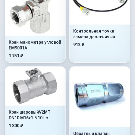
Контрольная точка
замера давления на
Кран манометра угловой
гибком шланге Flex.
912 ₽
EM9001A
2000mm+AdMan1/4”+ConM16x
1 751 ₽
Кран шаровыйV2MT
DN10 M16x1.5 10L с
отверстиями под
1 800 ₽
крепление(402.1112JD)
Обратный клапан