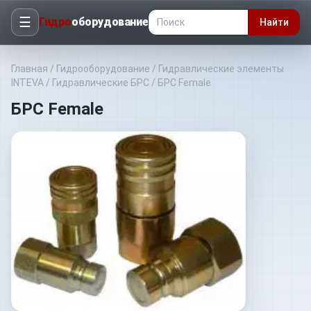
☰
Гидро
оборудование
Найти
Главная
/
Гидрооборудование
/
Гидравлические элементы
INTEVA
/
Гидравлические БРС
/
БРС Female
БРС Female