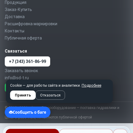
Продукция
Заказ-Купить
Доставка
Расшифровка маркировки
Контакты
Публичная оферта
Связаться
+7 (343) 361-86-99
Заказать звонок
info@sd-t.ru
Cookie — для работы сайта и аналитики.
Подробнее
Telegram
MAX
WhatsApp
Принять
Отказаться
© 2010–2026 sd-t.ru · Гидрооборудование — поставка гидравлики и
пневматики по России
Цены справочные, не являются публичной офертой