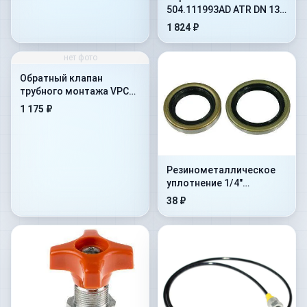
504.111993AD ATR DN 13
на 10 бар
1 824 ₽
нет фото
Обратный клапан
трубного монтажа VPC
1&#039-&#039-
1 175 ₽
Резинометалличеcкое
уплотнение 1/4"
(1MTBU.100101)
38 ₽