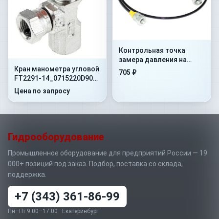
Контрольная точка
замера давления на
Кран манометра угловой
гибком шланге Flex.
705 ₽
FT2291-14_0715220D90
500mm+AdMan1/4”+ConM16x1
400 Бар 1/4"NPT -60
Цена по запросу
Гидрооборудование
Промышленное оборудование для предприятий России — 19
000+ позиций под заказ. Подбор, поставка со склада,
поддержка.
+7 (343) 361-86-99
Пн–Пт 9:00–17:00 · Екатеринбург