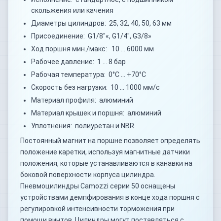
скольжения или качения
Диаметры цилиндров: 25, 32, 40, 50, 63 мм
Присоединение: G1/8"«, G1/4", G3/8»
Ход поршня мин./макс: 10 … 6000 мм
Рабочее давление: 1 … 8 бар
Рабочая температура: 0°C … +70°C
Скорость без нагрузки: 10 … 1000 мм/с
Материал профиля: алюминий
Материал крышек и поршня: алюминий
Уплотнения: полиуретан и NBR
Постоянный магнит на поршне позволяет определять
положение каретки, используя магнитные датчики
положения, которые устанавливаются в канавки на
боковой поверхности корпуса цилиндра.
Пневмоцилиндры Camozzi серии 50 оснащены
устройствами демпфирования в конце хода поршня с
регулировкой интенсивности торможения при
помощи винтов. Цилиндры могут поставляться с