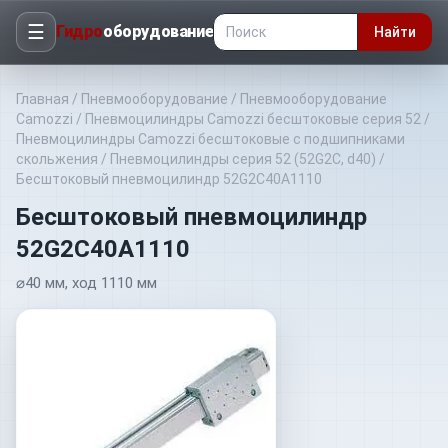
☰
Гидро
оборудование
Найти
Главная
/
Пневмооборудование
/
Пневмооборудование
Camozzi
/
Пневмоцилиндры Camozzi бесштоковые серия 52
/
Пневмоцилиндры Camozzi бесштоковые с подшипниками
скольжения
/
Пневмоцилиндры серия 52 (52G2C, d40)
/
Бесштоковый пневмоцилиндр 52G2C40A1110
Бесштоковый пневмоцилиндр
52G2C40A1110
⌀40 мм, ход 1110 мм