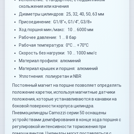
скольжения или качения
Диаметры цилиндров: 25, 32, 40, 50, 63 мм
Присоединение: G1/8"«, G1/4", G3/8»
Ход поршня мин./макс: 10 … 6000 мм
Рабочее давление: 1 … 8 бар
Рабочая температура: 0°C … +70°C
Скорость без нагрузки: 10 … 1000 мм/с
Материал профиля: алюминий
Материал крышек и поршня: алюминий
Уплотнения: полиуретан и NBR
Постоянный магнит на поршне позволяет определять
положение каретки, используя магнитные датчики
положения, которые устанавливаются в канавки на
боковой поверхности корпуса цилиндра.
Пневмоцилиндры Camozzi серии 50 оснащены
устройствами демпфирования в конце хода поршня с
регулировкой интенсивности торможения при
помощи винтов. Цилиндры могут поставляться с