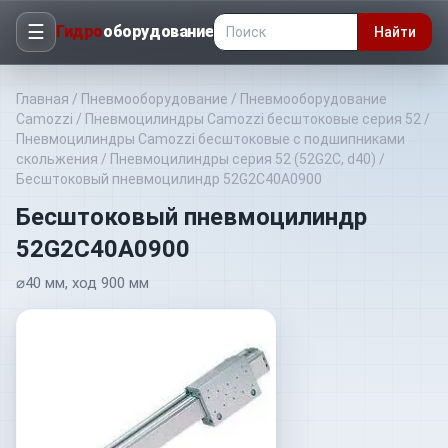
☰
Гидро
оборудование
Найти
Главная
/
Пневмооборудование
/
Пневмооборудование
Camozzi
/
Пневмоцилиндры Camozzi бесштоковые серия 52
/
Пневмоцилиндры Camozzi бесштоковые с подшипниками
скольжения
/
Пневмоцилиндры серия 52 (52G2C, d40)
/
Бесштоковый пневмоцилиндр 52G2C40A0900
Бесштоковый пневмоцилиндр
52G2C40A0900
⌀40 мм, ход 900 мм