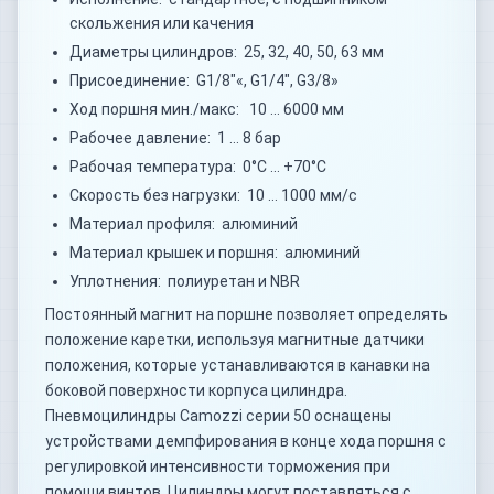
скольжения или качения
Диаметры цилиндров: 25, 32, 40, 50, 63 мм
Присоединение: G1/8"«, G1/4", G3/8»
Ход поршня мин./макс: 10 … 6000 мм
Рабочее давление: 1 … 8 бар
Рабочая температура: 0°C … +70°C
Скорость без нагрузки: 10 … 1000 мм/с
Материал профиля: алюминий
Материал крышек и поршня: алюминий
Уплотнения: полиуретан и NBR
Постоянный магнит на поршне позволяет определять
положение каретки, используя магнитные датчики
положения, которые устанавливаются в канавки на
боковой поверхности корпуса цилиндра.
Пневмоцилиндры Camozzi серии 50 оснащены
устройствами демпфирования в конце хода поршня с
регулировкой интенсивности торможения при
помощи винтов. Цилиндры могут поставляться с