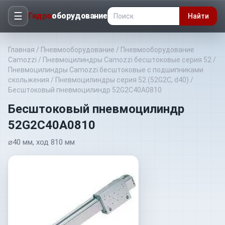
☰
Гидро
оборудование
Найти
Главная
/
Пневмооборудование
/
Пневмооборудование
Camozzi
/
Пневмоцилиндры Camozzi бесштоковые серия 52
/
Пневмоцилиндры Camozzi бесштоковые с подшипниками
скольжения
/
Пневмоцилиндры серия 52 (52G2C, d40)
/
Бесштоковый пневмоцилиндр 52G2C40A0810
Бесштоковый пневмоцилиндр
52G2C40A0810
⌀40 мм, ход 810 мм