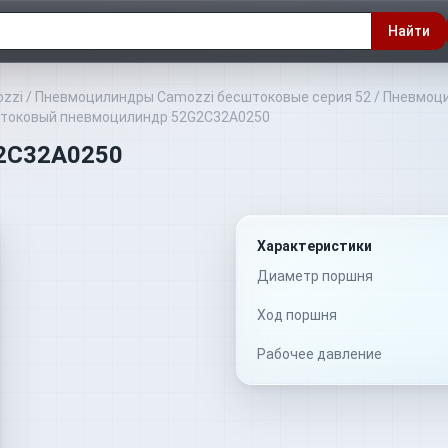
Найти
zzi
/
Пневмоцилиндры Camozzi бесштоковые серия 52
/
Пневмоци
токовый пневмоцилиндр 52G2C32A0250
2C32A0250
Характеристики
Диаметр поршня
Ход поршня
Рабочее давление