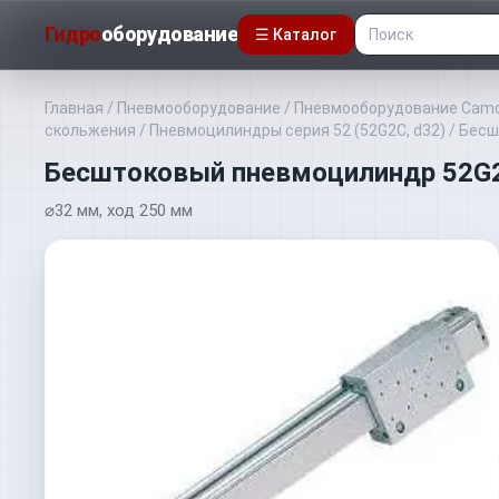
Гидро
оборудование
☰ Каталог
Главная
/
Пневмооборудование
/
Пневмооборудование Camo
скольжения
/
Пневмоцилиндры серия 52 (52G2C, d32)
/
Бесш
Бесштоковый пневмоцилиндр 52G
⌀32 мм, ход 250 мм