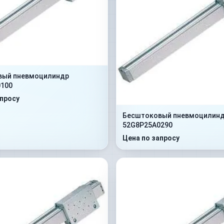
вый пневмоцилиндр
100
апросу
Бесштоковый пневмоцилин
52G8P25A0290
Цена по запросу