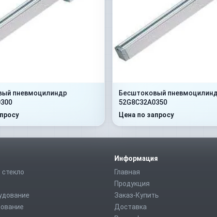
вый пневмоцилиндр
Бесштоковый пневмоцилин
300
52G8C32A0350
апросу
Цена по запросу
Информация
 стекло
Главная
Продукция
удование
Заказ-Купить
дование
Доставка