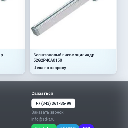
др
Бесштоковый пневмоцилиндр
52G2P40A0150
Цена по запросу
Связаться
+7 (343) 361-86-99
Заказать звонок
info@sd-t.ru