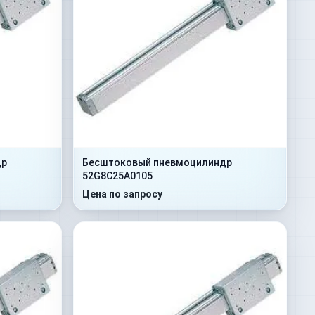
др
Бесштоковый пневмоцилиндр
52G8C25A0105
Цена по запросу