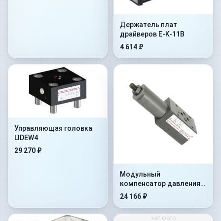
Держатель плат
драйверов E-K-11B
4 614 ₽
Управляющая головка
LIDEW4
29 270 ₽
Модульный
компенсатор давления
HC-011/30
24 166 ₽
нет фото