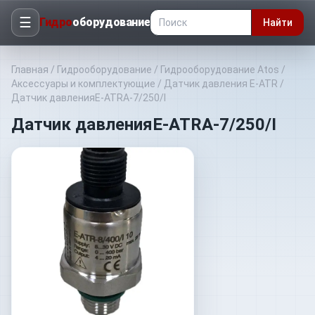
☰
Гидро
оборудование
Найти
Главная
/
Гидрооборудование
/
Гидрооборудование Atos
/
Аксессуары и комплектующие
/
Датчик давления E-ATR
/
Датчик давленияE-ATRA-7/250/I
Датчик давленияE-ATRA-7/250/I