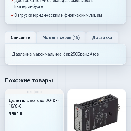
✓
Доставка по РФ со склада, самовывоз в
Екатеринбурге
✓
Отгрузка юридическим и физическим лицам
Описание
Модели серии (
18
)
Доставка
Давление максимальное, бар250БрендAtos
Похожие товары
нет фото
Делитель потока JO-DF-
10/6-6
9 951 ₽