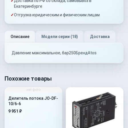
✓
Доставка по РФ со склада, самовывоз в
Екатеринбурге
✓
Отгрузка юридическим и физическим лицам
Описание
Модели серии (
18
)
Доставка
Давление максимальное, бар250БрендAtos
Похожие товары
нет фото
Делитель потока JO-DF-
10/6-6
9 951 ₽