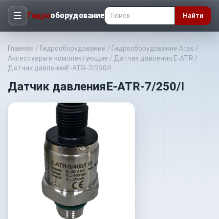
☰
Гидро
оборудование
Найти
Главная
/
Гидрооборудование
/
Гидрооборудование Atos
/
Аксессуары и комплектующие
/
Датчик давления E-ATR
/
Датчик давленияE-ATR-7/250/I
Датчик давленияE-ATR-7/250/I