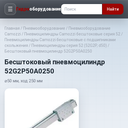
☰
Гидро
оборудование
Найти
Главная
/
Пневмооборудование
/
Пневмооборудование
Camozzi
/
Пневмоцилиндры Camozzi бесштоковые серия 52
/
Пневмоцилиндры Camozzi бесштоковые с подшипниками
скольжения
/
Пневмоцилиндры серия 52 (52G2P, d50)
/
Бесштоковый пневмоцилиндр 52G2P50A0250
Бесштоковый пневмоцилиндр
52G2P50A0250
⌀50 мм, ход 250 мм