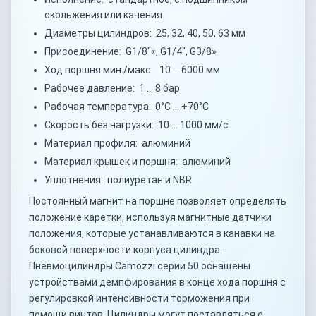
скольжения или качения
Диаметры цилиндров: 25, 32, 40, 50, 63 мм
Присоединение: G1/8"«, G1/4", G3/8»
Ход поршня мин./макс: 10 … 6000 мм
Рабочее давление: 1 … 8 бар
Рабочая температура: 0°C … +70°C
Скорость без нагрузки: 10 … 1000 мм/с
Материал профиля: алюминий
Материал крышек и поршня: алюминий
Уплотнения: полиуретан и NBR
Постоянный магнит на поршне позволяет определять
положение каретки, используя магнитные датчики
положения, которые устанавливаются в канавки на
боковой поверхности корпуса цилиндра.
Пневмоцилиндры Camozzi серии 50 оснащены
устройствами демпфирования в конце хода поршня с
регулировкой интенсивности торможения при
помощи винтов. Цилиндры могут поставляться с