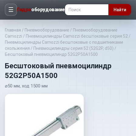
☰
Гидро
оборудование
Найти
Главная
/
Пневмооборудование
/
Пневмооборудование
Camozzi
/
Пневмоцилиндры Camozzi бесштоковые серия 52
/
Пневмоцилиндры Camozzi бесштоковые с подшипниками
скольжения
/
Пневмоцилиндры серия 52 (52G2P, d50)
/
Бесштоковый пневмоцилиндр 52G2P50A1500
Бесштоковый пневмоцилиндр
52G2P50A1500
⌀50 мм, ход 1500 мм