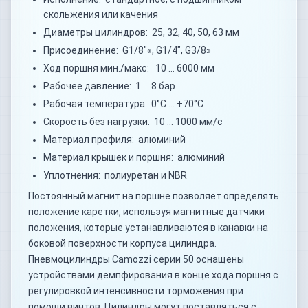
скольжения или качения
Диаметры цилиндров: 25, 32, 40, 50, 63 мм
Присоединение: G1/8"«, G1/4", G3/8»
Ход поршня мин./макс: 10 … 6000 мм
Рабочее давление: 1 … 8 бар
Рабочая температура: 0°C … +70°C
Скорость без нагрузки: 10 … 1000 мм/с
Материал профиля: алюминий
Материал крышек и поршня: алюминий
Уплотнения: полиуретан и NBR
Постоянный магнит на поршне позволяет определять
положение каретки, используя магнитные датчики
положения, которые устанавливаются в канавки на
боковой поверхности корпуса цилиндра.
Пневмоцилиндры Camozzi серии 50 оснащены
устройствами демпфирования в конце хода поршня с
регулировкой интенсивности торможения при
помощи винтов. Цилиндры могут поставляться с