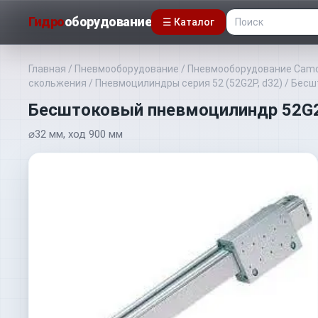
Гидро
оборудование
☰ Каталог
Главная
/
Пневмооборудование
/
Пневмооборудование Camo
скольжения
/
Пневмоцилиндры серия 52 (52G2P, d32)
/
Бесш
Бесштоковый пневмоцилиндр 52G
⌀32 мм, ход 900 мм