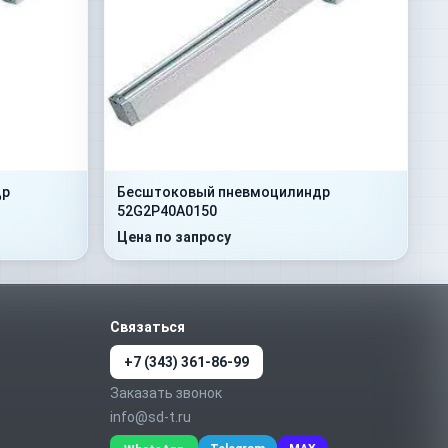
др
Бесштоковый пневмоцилиндр
52G2P40A0150
Цена по запросу
Связаться
+7 (343) 361-86-99
Заказать звонок
info@sd-t.ru