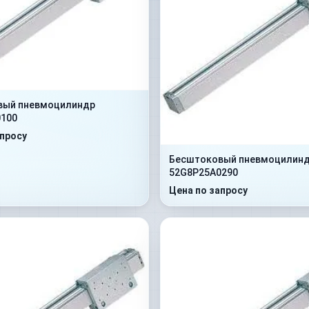
вый пневмоцилиндр
100
апросу
Бесштоковый пневмоцилин
52G8P25A0290
Цена по запросу