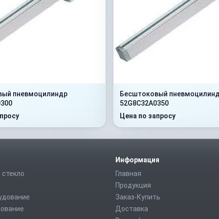
вый пневмоцилиндр
Бесштоковый пневмоцилин
300
52G8C32A0350
апросу
Цена по запросу
Информация
 стекло
Главная
Продукция
удование
Заказ-Купить
дование
Доставка