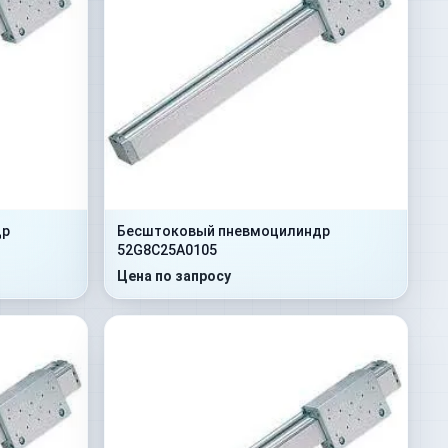
др
Бесштоковый пневмоцилиндр
52G8C25A0105
Цена по запросу