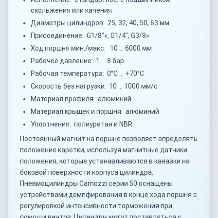
скольжения или качения
Диаметры цилиндров: 25, 32, 40, 50, 63 мм
Присоединение: G1/8"«, G1/4", G3/8»
Ход поршня мин./макс: 10 … 6000 мм
Рабочее давление: 1 … 8 бар
Рабочая температура: 0°C … +70°C
Скорость без нагрузки: 10 … 1000 мм/с
Материал профиля: алюминий
Материал крышек и поршня: алюминий
Уплотнения: полиуретан и NBR
Постоянный магнит на поршне позволяет определять
положение каретки, используя магнитные датчики
положения, которые устанавливаются в канавки на
боковой поверхности корпуса цилиндра.
Пневмоцилиндры Camozzi серии 50 оснащены
устройствами демпфирования в конце хода поршня с
регулировкой интенсивности торможения при
помощи винтов. Цилиндры могут поставляться с