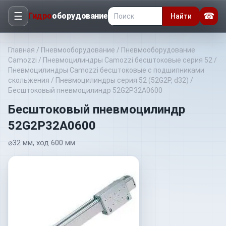
☰
☎
Гидро
оборудование
Найти
Главная
/
Пневмооборудование
/
Пневмооборудование
Camozzi
/
Пневмоцилиндры Camozzi бесштоковые серия 52
/
Пневмоцилиндры Camozzi бесштоковые с подшипниками
скольжения
/
Пневмоцилиндры серия 52 (52G2P, d32)
/
Бесштоковый пневмоцилиндр 52G2P32A0600
Бесштоковый пневмоцилиндр
52G2P32A0600
⌀32 мм, ход 600 мм