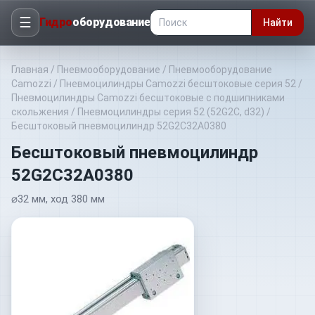
☰
Гидро
оборудование
Найти
Главная
/
Пневмооборудование
/
Пневмооборудование
Camozzi
/
Пневмоцилиндры Camozzi бесштоковые серия 52
/
Пневмоцилиндры Camozzi бесштоковые с подшипниками
скольжения
/
Пневмоцилиндры серия 52 (52G2C, d32)
/
Бесштоковый пневмоцилиндр 52G2C32A0380
Бесштоковый пневмоцилиндр
52G2C32A0380
⌀32 мм, ход 380 мм