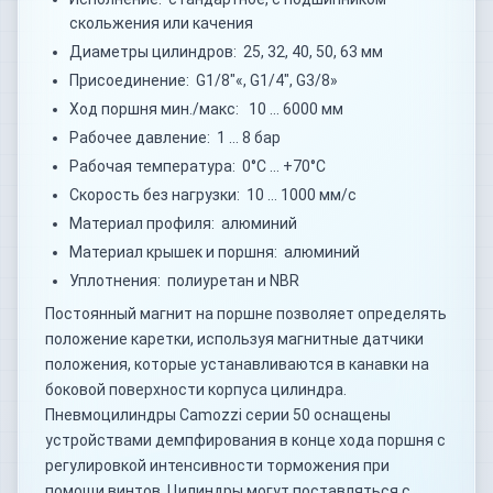
скольжения или качения
Диаметры цилиндров: 25, 32, 40, 50, 63 мм
Присоединение: G1/8"«, G1/4", G3/8»
Ход поршня мин./макс: 10 … 6000 мм
Рабочее давление: 1 … 8 бар
Рабочая температура: 0°C … +70°C
Скорость без нагрузки: 10 … 1000 мм/с
Материал профиля: алюминий
Материал крышек и поршня: алюминий
Уплотнения: полиуретан и NBR
Постоянный магнит на поршне позволяет определять
положение каретки, используя магнитные датчики
положения, которые устанавливаются в канавки на
боковой поверхности корпуса цилиндра.
Пневмоцилиндры Camozzi серии 50 оснащены
устройствами демпфирования в конце хода поршня с
регулировкой интенсивности торможения при
помощи винтов. Цилиндры могут поставляться с