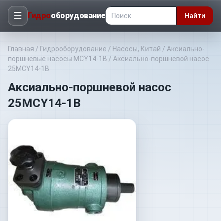
☰
Гидро
оборудование
Найти
Главная
/
Гидрооборудование
/
Насосы, Китай
/
Аксиально-
поршневые насосы МCY14-1B
/
Аксиально-поршневой насос
25MCY14-1B
Аксиально-поршневой насос
25MCY14-1B