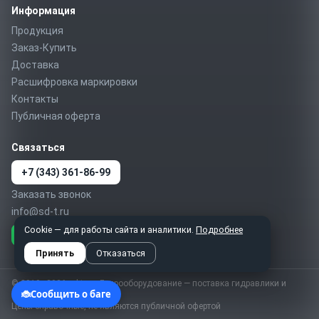
Информация
Продукция
Заказ-Купить
Доставка
Расшифровка маркировки
Контакты
Публичная оферта
Связаться
+7 (343) 361-86-99
Заказать звонок
info@sd-t.ru
Cookie — для работы сайта и аналитики.
Подробнее
Telegram
MAX
WhatsApp
Принять
Отказаться
© 2010–2026 sd-t.ru · Гидрооборудование — поставка гидравлики и
пневматики по России
Цены справочные, не являются публичной офертой