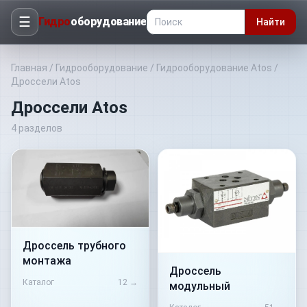
☰
Гидро
оборудование
Найти
Главная
/
Гидрооборудование
/
Гидрооборудование Atos
/
Дроссели Atos
Дроссели Atos
4
разделов
Дроссель трубного
монтажа
Дроссель
Каталог
12
→
модульный