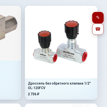
✎
☎
Дроссель без обратного клапана 1/2"
OL-120FCV
2 736 ₽