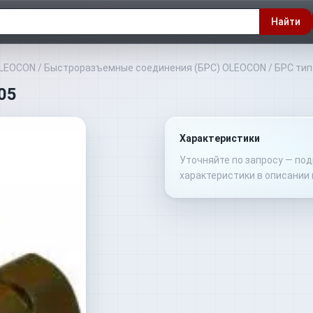
Найти
OLEOCON
/
Быстроразъемные соединения (БРС) OLEOCON
/
БРС тип
05
Характеристики
Уточняйте по запросу — по
характеристики в описании 