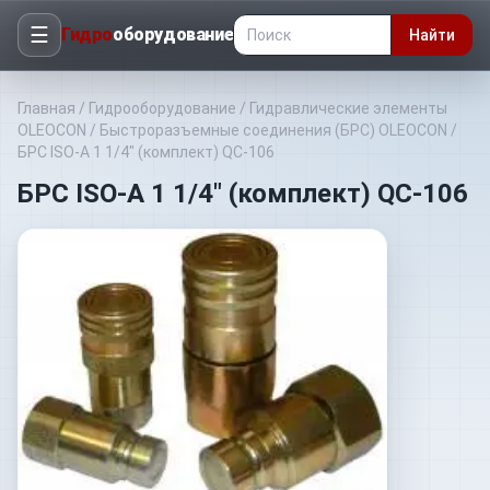
☰
Гидро
оборудование
Найти
Главная
/
Гидрооборудование
/
Гидравлические элементы
OLEOCON
/
Быстроразъемные соединения (БРС) OLEOCON
/
БРС ISO-A 1 1/4" (комплект) QC-106
БРС ISO-A 1 1/4" (комплект) QC-106