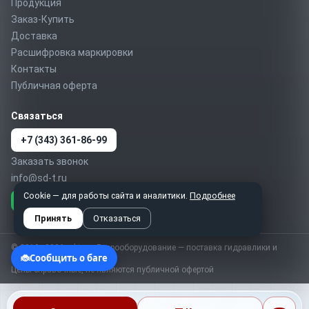
Продукция
Заказ-Купить
Доставка
Расшифровка маркировки
Контакты
Публичная оферта
Связаться
+7 (343) 361-86-99
Заказать звонок
info@sd-t.ru
Cookie — для работы сайта и аналитики.
Подробнее
Telegram
MAX
WhatsApp
Принять
Отказаться
© 2010–2026 sd-t.ru · Гидрооборудование — поставка гидравлики и
пневматики по России
Цены справочные, не являются публичной офертой