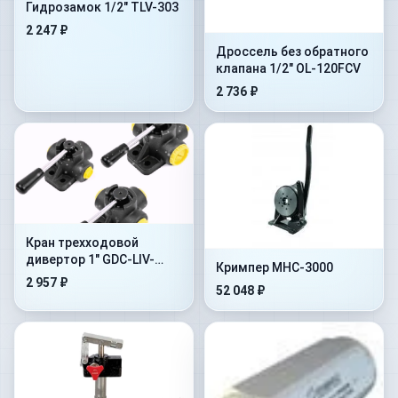
Гидрозамок 1/2" TLV-303
2 247 ₽
Дроссель без обратного
клапана 1/2" OL-120FCV
2 736 ₽
Кран трехходовой
дивертор 1" GDC-LIV-
Кримпер MHC-3000
5004
2 957 ₽
52 048 ₽