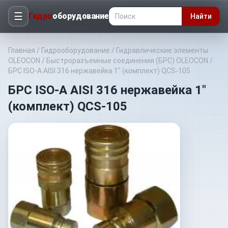
☰
Гидро
оборудование
Найти
Главная
/
Гидрооборудование
/
Гидравлические элементы
OLEOCON
/
Быстроразъемные соединения (БРС) OLEOCON
/
БРС ISO-A AISI 316 нержавейка 1" (комплект) QCS-105
БРС ISO-A AISI 316 нержавейка 1"
(комплект) QCS-105