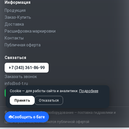
Информация
Продукция
Заказ-Купить
Доставка
Расшифровка маркировки
Контакты
Публичная оферта
Связаться
+7 (343) 361-86-99
Заказать звонок
info@sd-t.ru
Cookie — для работы сайта и аналитики.
Подробнее
Telegram
MAX
WhatsApp
Принять
Отказаться
© 2010–2026 sd-t.ru · Гидрооборудование — поставка гидравлики и
пневматики по России
Цены справочные, не являются публичной офертой