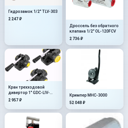
Гидрозамок 1/2" TLV-303
2 247 ₽
Дроссель без обратного
клапана 1/2" OL-120FCV
2 736 ₽
Кран трехходовой
дивертор 1" GDC-LIV-
Кримпер MHC-3000
5004
2 957 ₽
52 048 ₽