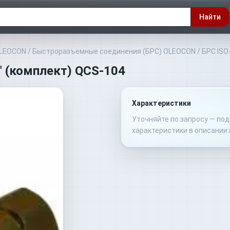
Найти
OLEOCON
/
Быстроразъемные соединения (БРС) OLEOCON
/
БРС ISO
" (комплект) QCS-104
Характеристики
Уточняйте по запросу — по
характеристики в описании 