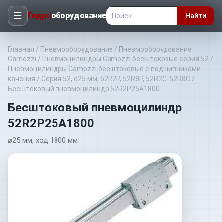
☰
Гидро
оборудование
Найти
Главная
/
Пневмооборудование
/
Пневмооборудование
Camozzi
/
Пневмоцилиндры Camozzi бесштоковые серия 52
/
Пневмоцилиндры Camozzi бесштоковые с подшипниками
качения
/
Серия 52, d25 мм, 52R2P, 52R8P, 52R2C, 52R8C
/
Бесштоковый пневмоцилиндр 52R2P25A1800
Бесштоковый пневмоцилиндр
52R2P25A1800
⌀25 мм, ход 1800 мм