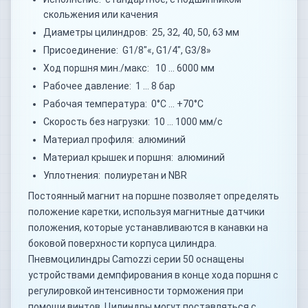
скольжения или качения
Диаметры цилиндров: 25, 32, 40, 50, 63 мм
Присоединение: G1/8"«, G1/4", G3/8»
Ход поршня мин./макс: 10 … 6000 мм
Рабочее давление: 1 … 8 бар
Рабочая температура: 0°C … +70°C
Скорость без нагрузки: 10 … 1000 мм/с
Материал профиля: алюминий
Материал крышек и поршня: алюминий
Уплотнения: полиуретан и NBR
Постоянный магнит на поршне позволяет определять
положение каретки, используя магнитные датчики
положения, которые устанавливаются в канавки на
боковой поверхности корпуса цилиндра.
Пневмоцилиндры Camozzi серии 50 оснащены
устройствами демпфирования в конце хода поршня с
регулировкой интенсивности торможения при
помощи винтов. Цилиндры могут поставляться с