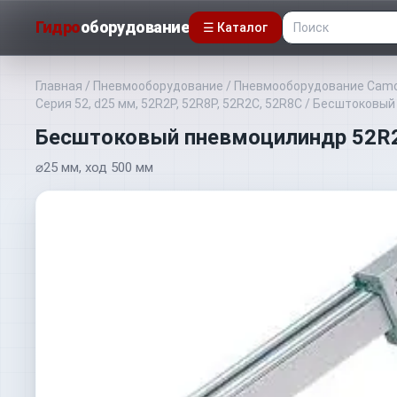
Гидро
оборудование
☰ Каталог
Главная
/
Пневмооборудование
/
Пневмооборудование Camo
Серия 52, d25 мм, 52R2P, 52R8P, 52R2C, 52R8C
/
Бесштоковый
Бесштоковый пневмоцилиндр 52R
⌀25 мм, ход 500 мм