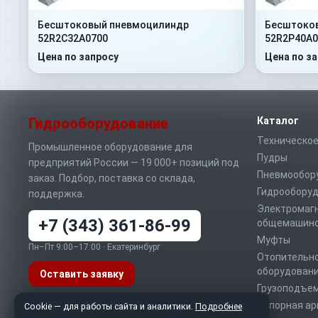
Бесштоковый пневмоцилиндр
Бесштоко
52R2C32A0700
52R2P40A0
Цена по запросу
Цена по з
Гидрооборудование
Каталог
Техническое
Промышленное оборудование для
Пудры
предприятий России — 19 000+ позиций под
Пневмообор
заказ. Подбор, поставка со склада,
Гидрообору
поддержка.
Электромаг
+7 (343) 361-86-99
общемашино
Муфты
Пн–Пт 9:00–17:00 · Екатеринбург
Отопительно
оборудован
Оставить заявку
Грузоподъе
Запорная а
Telegram
MAX
WhatsApp
Cookie — для работы сайта и аналитики.
Подробнее