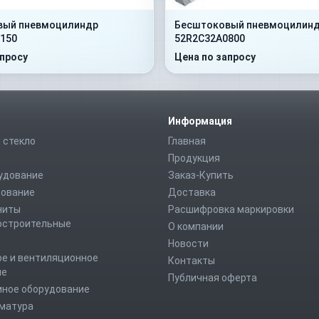
вый пневмоцилиндр
Бесштоковый пневмоцилин
150
52R2C32A0800
апросу
Цена по запросу
Информация
 стекло
Главная
Продукция
удование
Заказ-Купить
дование
Доставка
ниты
Расшифровка маркировки
строительные
О компании
Новости
е и вентиляционное
Контакты
ие
Публичная оферта
мное оборудование
рматура