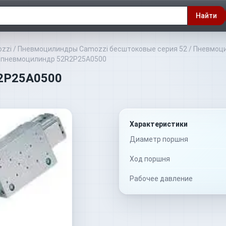
Найти
zzi
/
Пневмоцилиндры Camozzi бесштоковые серия 52
/
Пневмоци
 пневмоцилиндр 52R2P25A0500
2P25A0500
Характеристики
Диаметр поршня
Ход поршня
Рабочее давление