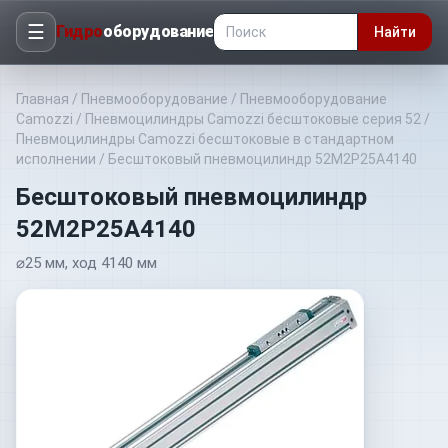
☰
Гидро
оборудование
Найти
Главная
/
Пневмооборудование
/
Пневмооборудование
Camozzi
/
Пневмоцилиндры Camozzi бесштоковые серия 52
/
Пневмоцилиндры Camozzi бесштоковые в стандартном
исполнении
/
Бесштоковый пневмоцилиндр 52M2P25A4140
Бесштоковый пневмоцилиндр
52M2P25A4140
⌀25 мм, ход 4140 мм