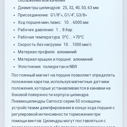
скольжения или качения
Диаметры цилиндров: 25, 32, 40, 50, 63 мм
Присоединение: G1/8"«, G1/4", G3/8»
Ход поршня мин./макс: 10 … 6000 мм
Рабочее давление: 1 … 8 бар
Рабочая температура: 0°C … +70°C
Скорость без нагрузки: 10 … 1000 мм/с
Материал профиля: алюминий
Материал крышек и поршня: алюминий
Уплотнения: полиуретан и NBR
Постоянный магнит на поршне позволяет определять
положение каретки, используя магнитные датчики
положения, которые устанавливаются в канавки на
боковой поверхности корпуса цилиндра.
Пневмоцилиндры Camozzi серии 50 оснащены
устройствами демпфирования в конце хода поршня с
регулировкой интенсивности торможения при
помощи винтов. Цилиндры могут поставляться с