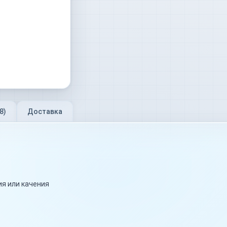
8
)
Доставка
я или качения