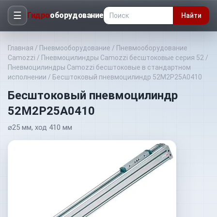
☰
Гидро
оборудование
Найти
Главная
/
Пневмооборудование
/
Пневмооборудование
Camozzi
/
Пневмоцилиндры Camozzi бесштоковые серия 52
/
Пневмоцилиндры Camozzi бесштоковые в стандартном
исполнении
/
Бесштоковый пневмоцилиндр 52M2P25A0410
Бесштоковый пневмоцилиндр
52M2P25A0410
⌀25 мм, ход 410 мм