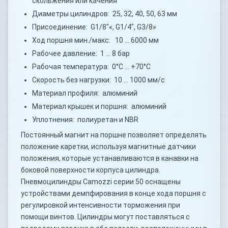
скольжения или качения
Диаметры цилиндров: 25, 32, 40, 50, 63 мм
Присоединение: G1/8"«, G1/4", G3/8»
Ход поршня мин./макс: 10 … 6000 мм
Рабочее давление: 1 … 8 бар
Рабочая температура: 0°C … +70°C
Скорость без нагрузки: 10 … 1000 мм/с
Материал профиля: алюминий
Материал крышек и поршня: алюминий
Уплотнения: полиуретан и NBR
Постоянный магнит на поршне позволяет определять
положение каретки, используя магнитные датчики
положения, которые устанавливаются в канавки на
боковой поверхности корпуса цилиндра.
Пневмоцилиндры Camozzi серии 50 оснащены
устройствами демпфирования в конце хода поршня с
регулировкой интенсивности торможения при
помощи винтов. Цилиндры могут поставляться с