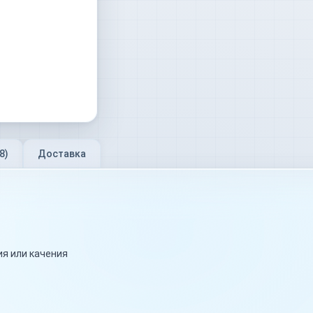
8
)
Доставка
я или качения