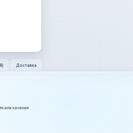
8
)
Доставка
я или качения