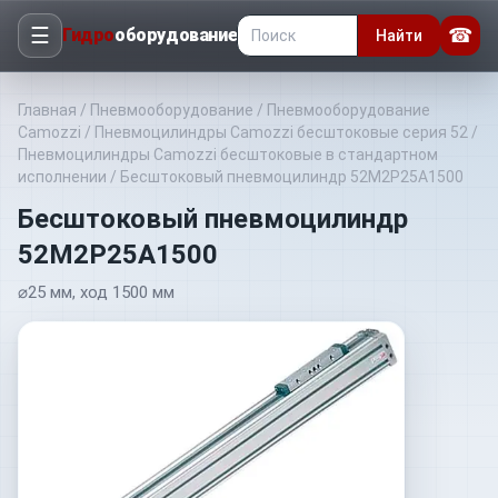
☰
☎
Гидро
оборудование
Найти
Главная
/
Пневмооборудование
/
Пневмооборудование
Camozzi
/
Пневмоцилиндры Camozzi бесштоковые серия 52
/
Пневмоцилиндры Camozzi бесштоковые в стандартном
исполнении
/
Бесштоковый пневмоцилиндр 52M2P25A1500
Бесштоковый пневмоцилиндр
52M2P25A1500
⌀25 мм, ход 1500 мм