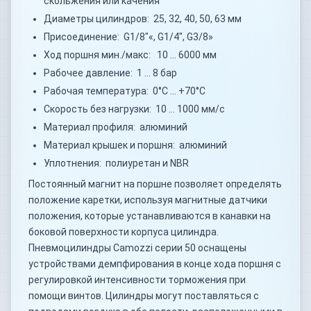
скольжения или качения
Диаметры цилиндров: 25, 32, 40, 50, 63 мм
Присоединение: G1/8"«, G1/4", G3/8»
Ход поршня мин./макс: 10 … 6000 мм
Рабочее давление: 1 … 8 бар
Рабочая температура: 0°C … +70°C
Скорость без нагрузки: 10 … 1000 мм/с
Материал профиля: алюминий
Материал крышек и поршня: алюминий
Уплотнения: полиуретан и NBR
Постоянный магнит на поршне позволяет определять
положение каретки, используя магнитные датчики
положения, которые устанавливаются в канавки на
боковой поверхности корпуса цилиндра.
Пневмоцилиндры Camozzi серии 50 оснащены
устройствами демпфирования в конце хода поршня с
регулировкой интенсивности торможения при
помощи винтов. Цилиндры могут поставляться с