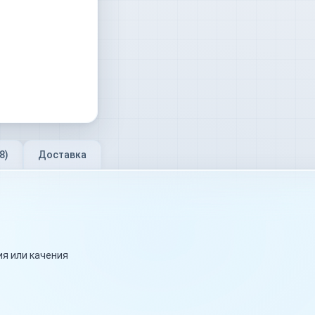
8
)
Доставка
я или качения